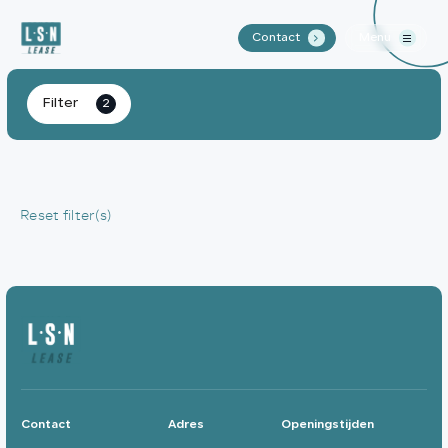
Contact
Menu
.
Home
Filter
2
Aanbod
Waarom LSN Lease?
Reset filter(s)
Over ons
Contact
Contact
Adres
Openingstijden