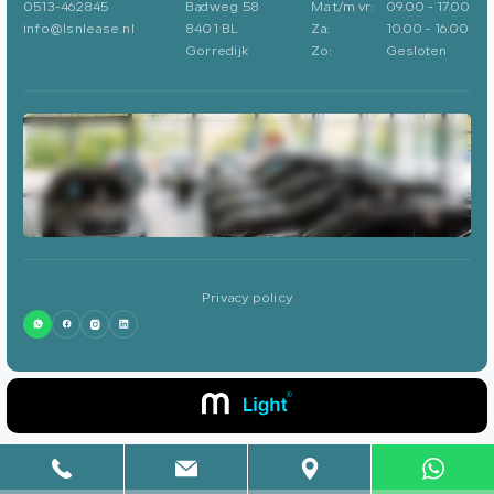
0513-462845
Badweg 58
Ma t/m vr:
09.00 - 17.00
info@lsnlease.nl
8401 BL
Za:
10.00 - 16.00
Gorredijk
Zo:
Gesloten
Privacy policy
0513-462845
info@lsnlease.nl
Badweg 58
8401 BL
Gorredijk