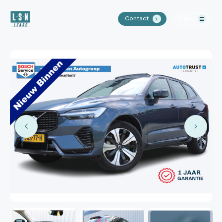
Contact
Menu
.
Home
Aanbod
Waarom LSN Lease?
Over ons
Contact