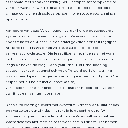
dashboard met spraakbediening, WIFI-hotspot, achteropkomend
verkeer waarschuwing, kruisend verkeer detectie, electronic
climate control en draadloos opladen horen tot de voorzieningen
op deze auto.
Aan boord van deze Volvo houden verschillende geavanceerde
systemen voor u de weg in de gaten. Ze waarschuwen u voor
noodsituaties en kunnen in een aantal gevallen ook zelf ingrijpen.
Bij de veiligheidssystemen van deze auto hoort ook de
verkeersbord-detectie. Die leest tijdens het rijden als het ware
met u mee en attendeert u op de significante verkeersborden
langs en boven de weg. Keep your lane? Het Lane-keeping
systeem zorgt er automatisch voor. Forward collision warning
waarschuwt bij een dreigende aanrijding met een voorligger. Ook
helpen het hill hold functie, brake assist,
vermoeidheidsherkenning en bandenspanningcontrolesysteem,
uw rit tot een veilige rit te maken.
Deze auto wordt geleverd met Autotrust Garantie en u kunt er dan
ook verzekerd van zijn dat hij grondig is gecontroleerd. Wij
kunnen ons goed voorstellen dat u deze Volvo wilt aanschaffen.
Wacht daar dan niet mee en reserveer hem nu direct. Dan nemen