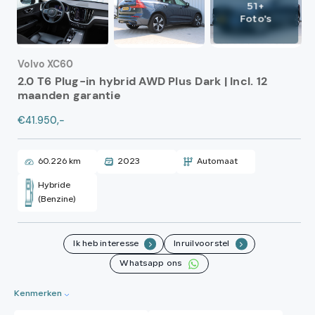
51+
Foto's
Volvo XC60
2.0 T6 Plug-in hybrid AWD Plus Dark | Incl. 12
maanden garantie
€41.950,-
60.226 km
2023
Automaat
Hybride
(Benzine)
Ik heb interesse
Inruilvoorstel
.
.
Whatsapp ons
Kenmerken