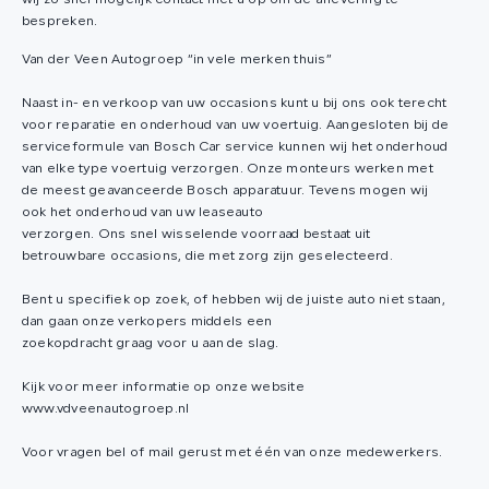
wij zo snel mogelijk contact met u op om de aflevering te
bespreken.
Van der Veen Autogroep “in vele merken thuis”
Naast in- en verkoop van uw occasions kunt u bij ons ook terecht
voor reparatie en onderhoud van uw voertuig. Aangesloten bij de
serviceformule van Bosch Car service kunnen wij het onderhoud
van elke type voertuig verzorgen. Onze monteurs werken met
de meest geavanceerde Bosch apparatuur. Tevens mogen wij
ook het onderhoud van uw leaseauto
verzorgen. Ons snel wisselende voorraad bestaat uit
betrouwbare occasions, die met zorg zijn geselecteerd.
Bent u specifiek op zoek, of hebben wij de juiste auto niet staan,
dan gaan onze verkopers middels een
zoekopdracht graag voor u aan de slag.
Kijk voor meer informatie op onze website
www.vdveenautogroep.nl
Voor vragen bel of mail gerust met één van onze medewerkers.