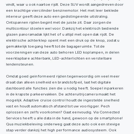
vindt, waar u ook naartoe rijdt. Deze SUV wordt aangedreven door
een krachtige viercilinder benzinemotor. Het met leer beklede
interieur geeft deze auto een gedistingeerde uitstraling.
Ontspannen rijden begint met de juiste zit. Daar zorgen de
multicontour stoelen wel voor. Dankzij het elektrisch bediende
glazen panoramadak lijkt het of u altijd met open dak rijdt. De
elektrische achterklep opent met een druk op de knop, zodat u
gemakkelijk toegang heeft tot de bagageruimte. Tot de
voorzieningen van deze auto behoren LED koplampen, in delen
neerklapbare achterbank, LED-achterlichten en verstelbare
lendensteunen.
Omdat goed geïnformeerd rijden tegenwoordig om veel meer
draait dan alleen snelheid en brandstofpeil, laat het digitale
dashboard alle functies zien die u nodig heeft. Soepel inparkeren
in de krapste parkeervakken. De achteruitrijcamera maakt het
mogelijk. Adaptive cruise control houdt de ingestelde snelheid
vast en houdt automatisch afstand tot uw voorligger. Pech
oplossen en zelfs voorkomen? Gaat eenvoudig. Via Connected
Services heeft u alle data in de hand, gewoon op de smartphone!
Qua muziekbeleving onderweg gaat deze auto ook een stevige
stap verder dankzij het high performance audiosysteem. Ook