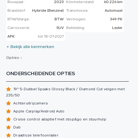
Bouwjaar:
2023
Kilometerstand
60.226 km
Brandstof:
Hybride (Benzine)
Transmissie:
Automaat
BTW/Marge:
BTW
Vermogen:
349 PK
Carrosserie:
SUV
Bekleding:
Leder
APK:
tot 18-07-2027
+ Bekijk alle kenmerken
Opties
ONDERSCHEIDENDE OPTIES
19" 5-Dubbel Spaaks Glossy Black / Diamond Cut velgen met
235/50
Achteruitrijcamera
Apple Carplay/Android Auto
Cruise control adaptief met stop&go en stuurhulp
Dab
Draadloze telefoonlader