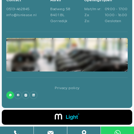
Contact
Adres
Openingstijden
0513-462845
Badweg 58
Ma t/m vr:
09.00 - 17.00
info@lsnlease.nl
8401 BL
Za:
10.00 - 16.00
Gorredijk
Zo:
Gesloten
Privacy policy
0513-462845
info@lsnlease.nl
Badweg 58
8401 BL
Gorredijk