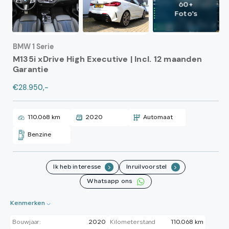
60+
Foto's
BMW 1 Serie
M135i xDrive High Executive | Incl. 12 maanden
Garantie
€28.950,-
110.068 km
2020
Automaat
Benzine
Ik heb interesse
Inruilvoorstel
.
.
Whatsapp ons
Kenmerken
Bouwjaar:
2020
Kilometerstand
110.068 km