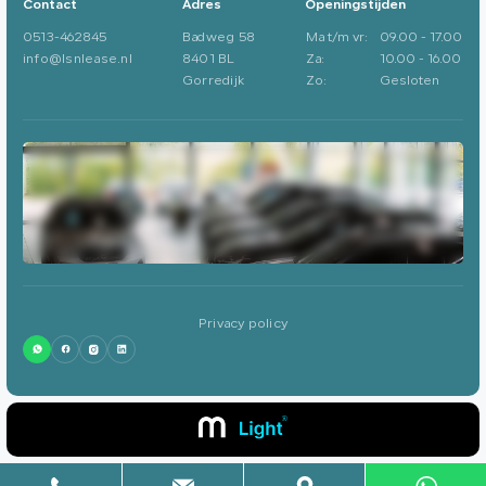
Contact
Adres
Openingstijden
0513-462845
Badweg 58
Ma t/m vr:
09.00 - 17.00
info@lsnlease.nl
8401 BL
Za:
10.00 - 16.00
Gorredijk
Zo:
Gesloten
Privacy policy
0513-462845
info@lsnlease.nl
Badweg 58
8401 BL
Gorredijk