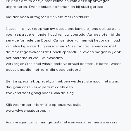
Prik een datum en tijd naar keuze en kom deze sportwagen
uitproberen. Even contact opnemen en hij staat gereed!
Van der Veen Autogroep “in vele merken thuis”
Naast in- en verkoop van uw occasions kunt u bij ons ook terecht
voor reparatie en onderhoud van uw voertuig. Aangesloten bij de
serviceformule van Bosch Car service kunnen wij het onderhoud
van elke type voertuig verzorgen. Onze monteurs werken met
de meest geavanceerde Bosch apparatuur.Tevens mogen wij ook
het onderhoud van uw leaseauto
verzorgen.Ons snel wisselende voorraad bestaat uit betrouwbare
occasions, die met zorg zijn geselecteerd.
Bent u specifiek op zoek, of hebben wij de juiste auto niet staan,
dan gaan onze verkopers middels een
zoekopdracht graag voor u aan de slag.
Kijk voor meer informatie op onze website
www.vdveenautogroep.nl
Voor vragen bel of mail gerust met één van onze medewerkers.