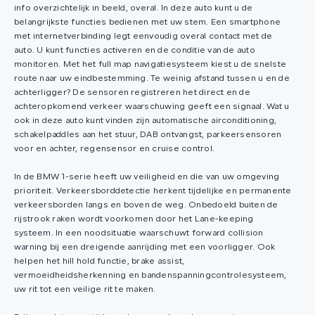
info overzichtelijk in beeld, overal. In deze auto kunt u de
belangrijkste functies bedienen met uw stem. Een smartphone
met internetverbinding legt eenvoudig overal contact met de
auto. U kunt functies activeren en de conditie van de auto
monitoren. Met het full map navigatiesysteem kiest u de snelste
route naar uw eindbestemming. Te weinig afstand tussen u en de
achterligger? De sensoren registreren het direct en de
achteropkomend verkeer waarschuwing geeft een signaal. Wat u
ook in deze auto kunt vinden zijn automatische airconditioning,
schakelpaddles aan het stuur, DAB ontvangst, parkeersensoren
voor en achter, regensensor en cruise control.
In de BMW 1-serie heeft uw veiligheid en die van uw omgeving
prioriteit. Verkeersborddetectie herkent tijdelijke en permanente
verkeersborden langs en boven de weg. Onbedoeld buiten de
rijstrook raken wordt voorkomen door het Lane-keeping
systeem. In een noodsituatie waarschuwt forward collision
warning bij een dreigende aanrijding met een voorligger. Ook
helpen het hill hold functie, brake assist,
vermoeidheidsherkenning en bandenspanningcontrolesysteem,
uw rit tot een veilige rit te maken.