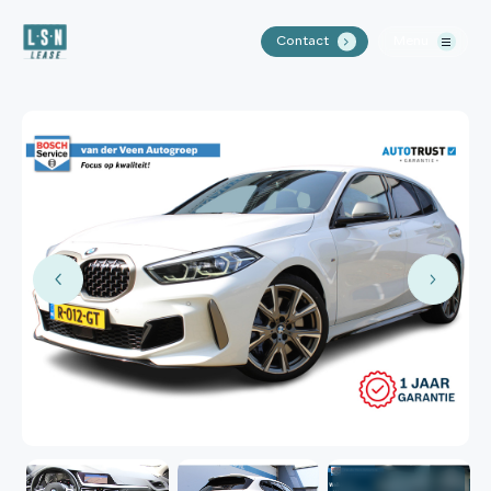
Contact
Menu
.
Home
Aanbod
Waarom LSN Lease?
Over ons
Contact