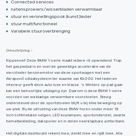
Connected services
ruitensproeiers/wisserbladen verwarmbaar
stuur en versnellingspook (kunst)leder
stuur multifunctioneel
Variabele stuuroverbrenging
Omschrijving
Kippenvel! Deze BMW 1-serie maakt iedere rit opwindend. Trap
het gaspedaal in en voel de geweldige acceleratie van de
viercilinder benzinemotor van deze sportwagen met een
Akrapovič uitlaatsysteem ter waarde van €6.000. Het lederen
interieur geeft deze auto luxe en klasse. 's Winters op pad gaan
kan een behoorlijke uitdaging zijn. Daarom is deze BMW 1-serie
voorzien van weldadige verwarmbare voorstoelen. Stevig
ondersteund door de sportstoelen blijft u bij elke beweging op
uw plek. Bij de uitrusting van deze BMW horen onder meer 18
inch lichtmetalen velgen, LED koplampen, sportonderstel, zwarte
hemelbekleding, dakspoiler en in delen neerklapbare achterbank.
Het digitale dashboard rekent mee, denkt mee en rijdt mee. Alle