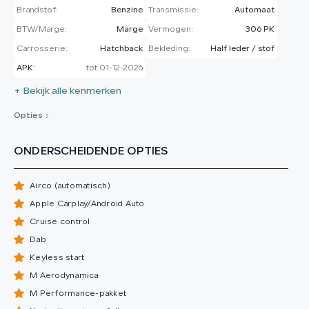
Brandstof:
Benzine
Transmissie:
Automaat
BTW/Marge:
Marge
Vermogen:
306 PK
Carrosserie:
Hatchback
Bekleding:
Half leder / stof
APK:
tot 01-12-2026
+ Bekijk alle kenmerken
Opties
ONDERSCHEIDENDE OPTIES
Airco (automatisch)
Apple Carplay/Android Auto
Cruise control
Dab
Keyless start
M Aerodynamica
M Performance-pakket