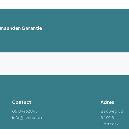
12 maanden Garantie
Contact
Adres
0513-462845
Badweg 58
info@lsnlease.nl
8401 BL
Gorredijk