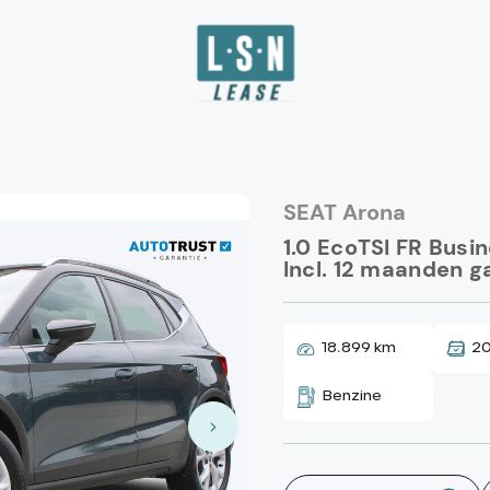
SEAT Arona
1.0 EcoTSI FR Busi
Incl. 12 maanden ga
18.899 km
2
Benzine