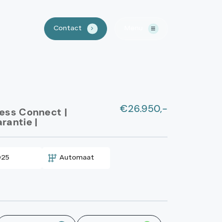
Contact
Menu
.
Home
€26.950,-
Aanbod
ness Connect |
rantie |
Waarom LSN
025
Automaat
Lease?
Over ons