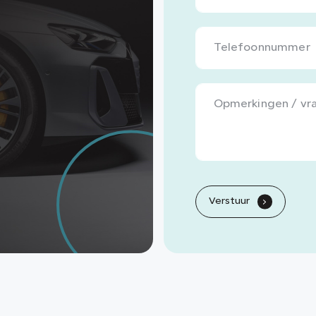
Verstuur
.