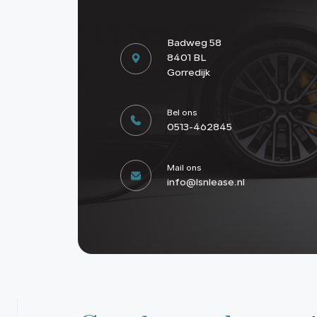
Badweg 58
8401 BL
Gorredijk
Bel ons
0513-462845
Mail ons
info@lsnlease.nl