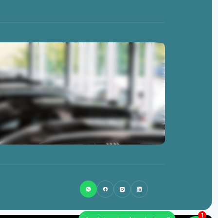
0513-462845
info@lsnlease.nl
Badweg 58
8401 BL
Gorredijk
1