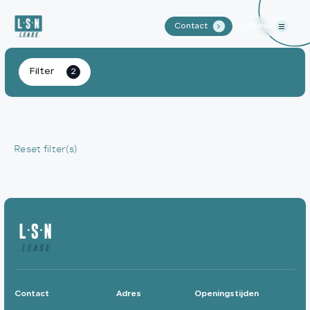
Contact
Menu
.
Home
Filter
2
Aanbod
Waarom LSN Lease?
Reset filter(s)
Over ons
Contact
Contact
Adres
Openingstijden