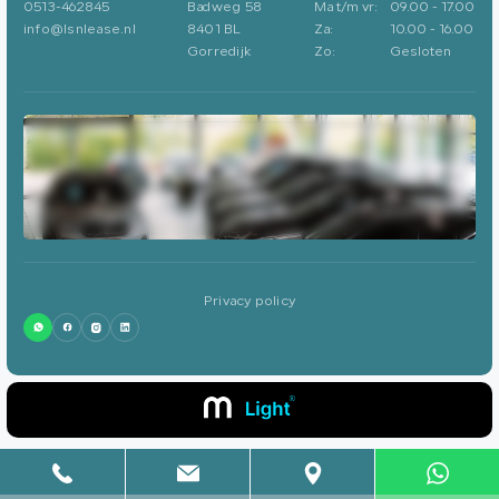
0513-462845
Badweg 58
Ma t/m vr:
09.00 - 17.00
info@lsnlease.nl
8401 BL
Za:
10.00 - 16.00
Gorredijk
Zo:
Gesloten
Privacy policy
0513-462845
info@lsnlease.nl
Badweg 58
8401 BL
Gorredijk