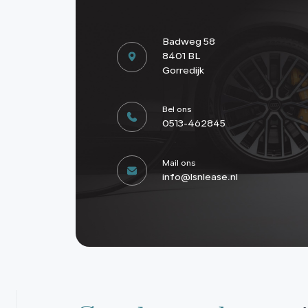
Badweg 58
8401 BL
Gorredijk
Bel ons
0513-462845
Mail ons
info@lsnlease.nl