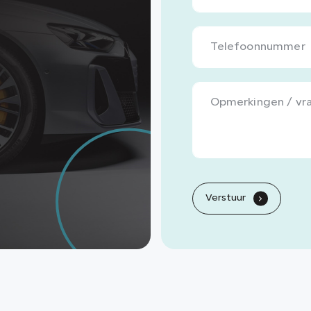
Verstuur
.