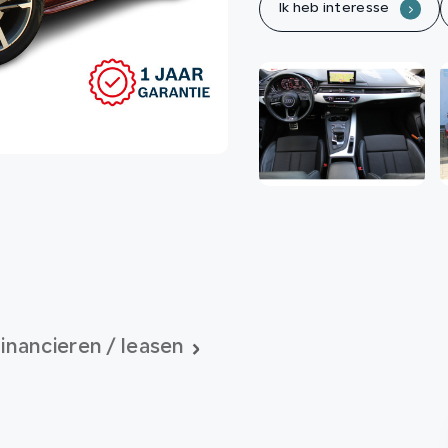
Ik heb interesse
.
inancieren / leasen