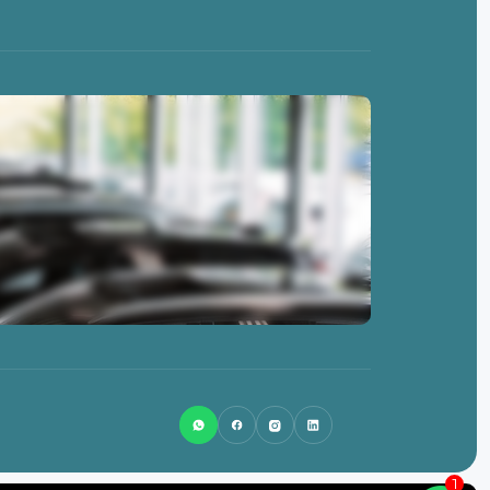
0513-462845
info@lsnlease.nl
Badweg 58
8401 BL
Gorredijk
1