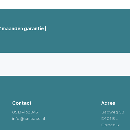
12 maanden garantie |
Contact
Adres
0513-462845
Badweg 58
info@lsnlease.nl
8401 BL
Gorredijk