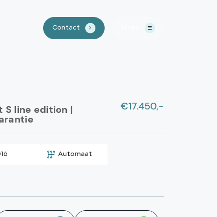
Contact
Menu
.
Home
€17.450,-
Aanbod
 S line edition |
arantie
Waarom LSN
16
Automaat
Lease?
Over ons