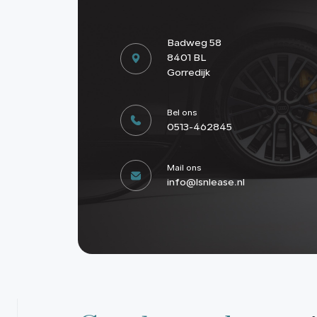
Badweg 58
8401 BL
Gorredijk
Bel ons
0513-462845
Mail ons
info@lsnlease.nl