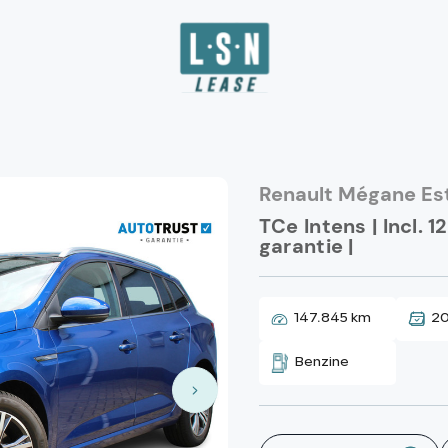
Renault Mégane Es
TCe Intens | Incl. 
garantie |
147.845 km
20
Benzine