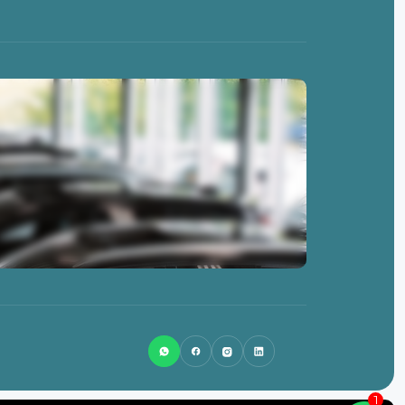
0513-462845
info@lsnlease.nl
Badweg 58
8401 BL
Gorredijk
1