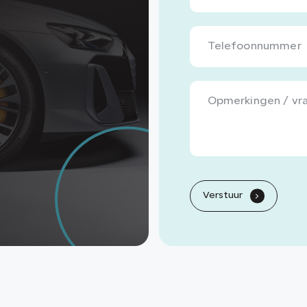
Verstuur
.