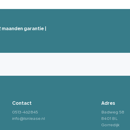
12 maanden garantie |
Contact
Adres
0513-462845
Badweg 58
info@lsnlease.nl
8401 BL
Gorredijk