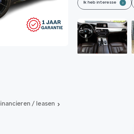
Ik heb interesse
.
inancieren / leasen