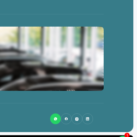
0513-462845
info@lsnlease.nl
Badweg 58
8401 BL
Gorredijk
1