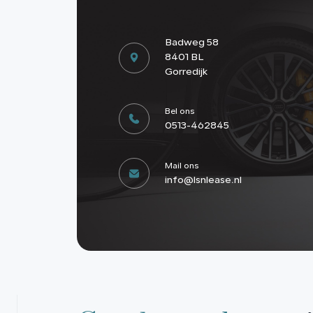
Badweg 58
8401 BL
Gorredijk
Bel ons
0513-462845
Mail ons
info@lsnlease.nl