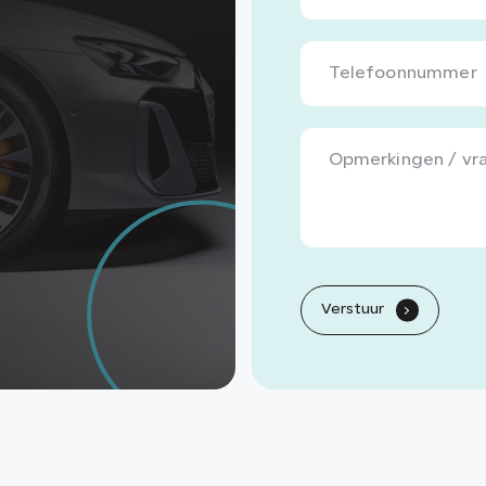
Verstuur
.