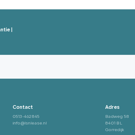
ntie |
Contact
Adres
0513-462845
Badweg 58
info@lsnlease.nl
8401 BL
Gorredijk