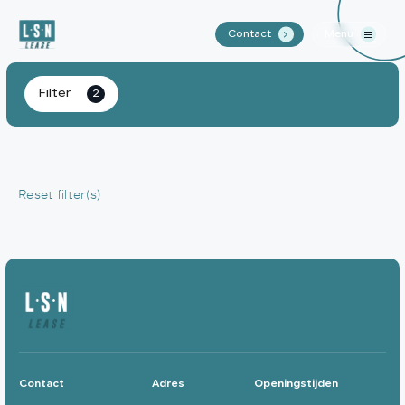
Contact
Menu
.
Home
Filter
2
Aanbod
Waarom LSN Lease?
Reset filter(s)
Over ons
Contact
Contact
Adres
Openingstijden