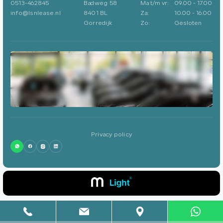
0513-462845
Badweg 58
Ma t/m vr:
09.00 - 17.00
info@lsnlease.nl
8401 BL
Za:
10.00 - 16.00
Gorredijk
Zo:
Gesloten
Privacy policy
0513-462845
info@lsnlease.nl
Badweg 58
8401 BL
Gorredijk