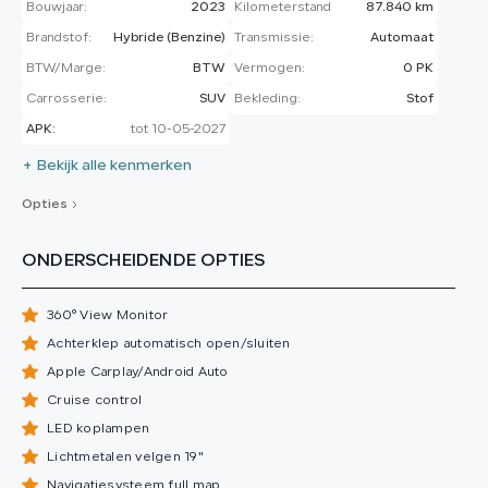
Bouwjaar:
2023
Kilometerstand
87.840 km
Brandstof:
Hybride (Benzine)
Transmissie:
Automaat
BTW/Marge:
BTW
Vermogen:
0 PK
Carrosserie:
SUV
Bekleding:
Stof
APK:
tot 10-05-2027
+ Bekijk alle kenmerken
Opties
ONDERSCHEIDENDE OPTIES
360° View Monitor
Achterklep automatisch open/sluiten
Apple Carplay/Android Auto
Cruise control
LED koplampen
Lichtmetalen velgen 19"
Navigatiesysteem full map