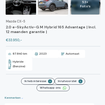
53+
Foto's
Mazda CX-5
2.0 e-SkyActiv-G M Hybrid 165 Advantage | Incl.
12 maanden garantie |
€33.950,-
87.840 km
2023
Automaat
Hybride
(Benzine)
Ik heb interesse
Inruilvoorstel
.
.
Whatsapp ons
Kenmerken