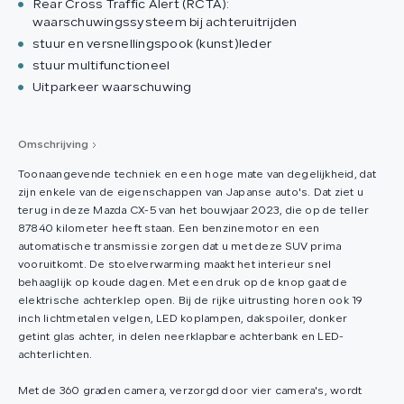
Rear Cross Traffic Alert (RCTA):
waarschuwingssysteem bij achteruitrijden
stuur en versnellingspook (kunst)leder
stuur multifunctioneel
Uitparkeer waarschuwing
Omschrijving
Toonaangevende techniek en een hoge mate van degelijkheid, dat
zijn enkele van de eigenschappen van Japanse auto's. Dat ziet u
terug in deze Mazda CX-5 van het bouwjaar 2023, die op de teller
87840 kilometer heeft staan. Een benzinemotor en een
automatische transmissie zorgen dat u met deze SUV prima
vooruitkomt. De stoelverwarming maakt het interieur snel
behaaglijk op koude dagen. Met een druk op de knop gaat de
elektrische achterklep open. Bij de rijke uitrusting horen ook 19
inch lichtmetalen velgen, LED koplampen, dakspoiler, donker
getint glas achter, in delen neerklapbare achterbank en LED-
achterlichten.
Met de 360 graden camera, verzorgd door vier camera's, wordt