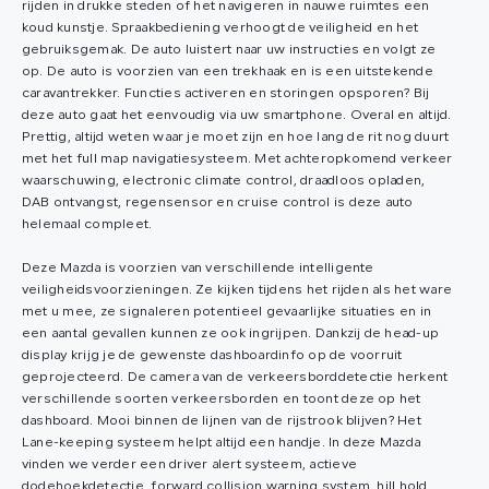
rijden in drukke steden of het navigeren in nauwe ruimtes een
koud kunstje. Spraakbediening verhoogt de veiligheid en het
gebruiksgemak. De auto luistert naar uw instructies en volgt ze
op. De auto is voorzien van een trekhaak en is een uitstekende
caravantrekker. Functies activeren en storingen opsporen? Bij
deze auto gaat het eenvoudig via uw smartphone. Overal en altijd.
Prettig, altijd weten waar je moet zijn en hoe lang de rit nog duurt
met het full map navigatiesysteem. Met achteropkomend verkeer
waarschuwing, electronic climate control, draadloos opladen,
DAB ontvangst, regensensor en cruise control is deze auto
helemaal compleet.
Deze Mazda is voorzien van verschillende intelligente
veiligheidsvoorzieningen. Ze kijken tijdens het rijden als het ware
met u mee, ze signaleren potentieel gevaarlijke situaties en in
een aantal gevallen kunnen ze ook ingrijpen. Dankzij de head-up
display krijg je de gewenste dashboardinfo op de voorruit
geprojecteerd. De camera van de verkeersborddetectie herkent
verschillende soorten verkeersborden en toont deze op het
dashboard. Mooi binnen de lijnen van de rijstrook blijven? Het
Lane-keeping systeem helpt altijd een handje. In deze Mazda
vinden we verder een driver alert systeem, actieve
dodehoekdetectie, forward collision warning system, hill hold