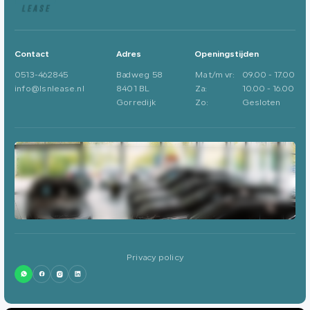
Contact
Adres
Openingstijden
0513-462845
Badweg 58
Ma t/m vr:
09.00 - 17.00
info@lsnlease.nl
8401 BL
Za:
10.00 - 16.00
Gorredijk
Zo:
Gesloten
Privacy policy
0513-462845
info@lsnlease.nl