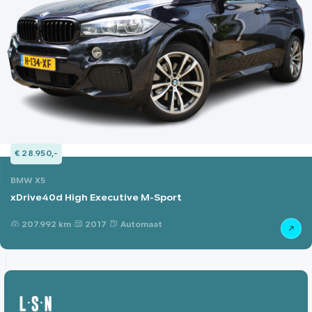
€ 28.950,-
BMW X5
xDrive40d High Executive M-Sport
207.992 km
2017
Automaat