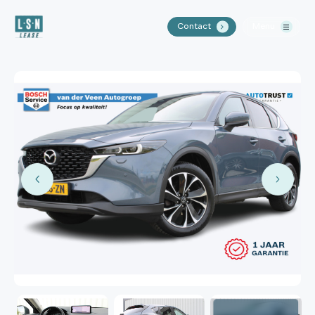
Contact
Menu
.
Home
Aanbod
Waarom LSN Lease?
Over ons
Contact