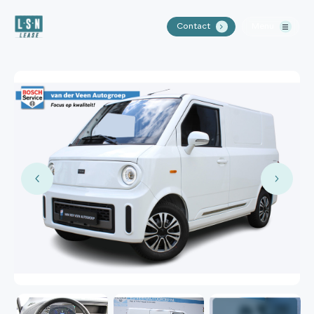
Contact
Menu
.
Home
Aanbod
Waarom LSN Lease?
Over ons
Contact