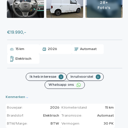
28+
Foto's
€19.990,-
15 km
2026
Automaat
Elektrisch
Ik heb interesse
Inruilvoorstel
.
.
Whatsapp ons
Kenmerken
Bouwjaar:
2026
Kilometerstand
15 km
Brandstof:
Elektrisch
Transmissie:
Automaat
BTW/Marge:
BTW
Vermogen:
30 PK