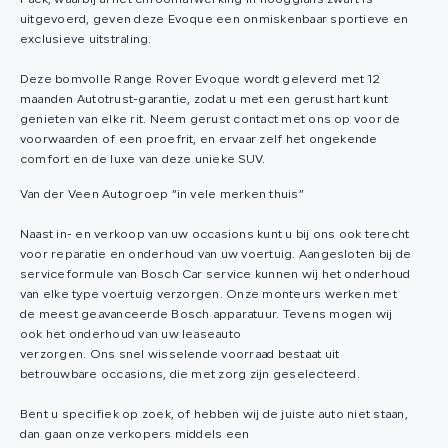
Pack, waarbij al het chroomafwerking in hoogglans zwart is
uitgevoerd, geven deze Evoque een onmiskenbaar sportieve en
exclusieve uitstraling.
Deze bomvolle Range Rover Evoque wordt geleverd met 12
maanden Autotrust-garantie, zodat u met een gerust hart kunt
genieten van elke rit. Neem gerust contact met ons op voor de
voorwaarden of een proefrit, en ervaar zelf het ongekende
comfort en de luxe van deze unieke SUV.
Van der Veen Autogroep “in vele merken thuis”
Naast in- en verkoop van uw occasions kunt u bij ons ook terecht
voor reparatie en onderhoud van uw voertuig. Aangesloten bij de
serviceformule van Bosch Car service kunnen wij het onderhoud
van elke type voertuig verzorgen. Onze monteurs werken met
de meest geavanceerde Bosch apparatuur. Tevens mogen wij
ook het onderhoud van uw leaseauto
verzorgen. Ons snel wisselende voorraad bestaat uit
betrouwbare occasions, die met zorg zijn geselecteerd.
Bent u specifiek op zoek, of hebben wij de juiste auto niet staan,
dan gaan onze verkopers middels een