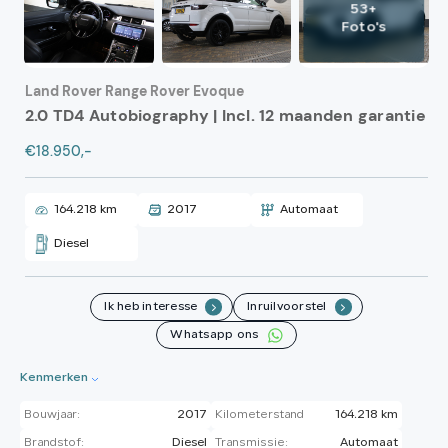
53+
Foto's
Land Rover Range Rover Evoque
2.0 TD4 Autobiography | Incl. 12 maanden garantie
€18.950,-
164.218 km
2017
Automaat
Diesel
Ik heb interesse
Inruilvoorstel
.
.
Whatsapp ons
Kenmerken
Bouwjaar:
2017
Kilometerstand
164.218 km
Brandstof:
Diesel
Transmissie:
Automaat