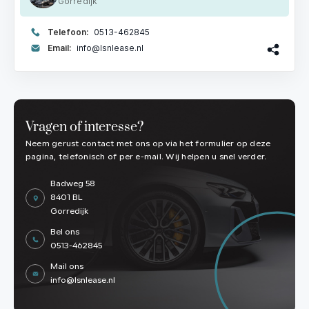
Gorredijk
Telefoon:
0513-462845
Email:
info@lsnlease.nl
Vragen of interesse?
Neem gerust contact met ons op via het formulier op deze
pagina, telefonisch of per e-mail. Wij helpen u snel verder.
Badweg 58
8401 BL
Gorredijk
Bel ons
0513-462845
Mail ons
info@lsnlease.nl