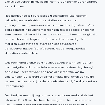
exclusieve verschijning, waarbij comfort en technologie naadloos
samenkomen.
Het interieur straalt pure klasse uit dankzij de luxe lederen
bekleding en de elektrisch verstelbare stoelen met
geheugenfunctie, waardoor elke rit op maat is afgestemd. Voor
extra comfort in koudere maanden zijn zowel de stoelen als het
stuur verwarmd, terwijl het verwarmde voorruit ervoor zorgt dat u
in de winter nooit langer hoeft te wachten dan nodig. Het
Meridian-audiosysteem levert een ongeëvenaarde
geluidservaring, perfect afgestemd op de hoogwaardige
akoestiek van de cabine.
Qua technologie ontbreekt het deze Evoque aan niets. De full-
map navigatie leidt u moeiteloos naar elke bestemming, terwijl
Apple CarPlay zorgt voor een naadloze integratie van uw
smartphone. De achteruitrijcamera maakt inparkeren een fluitje
van een cent en dankzij de dodehoekdetectie blijft u altijd alert op
uw omgeving.
De uiterlijke verschijning is minstens zo indrukwekkend als het
interieur. De 20 inch lichtmetalen velgen en het Black Exterior