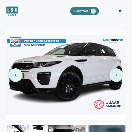
Contact
Menu
.
Home
Aanbod
Waarom LSN Lease?
Over ons
Contact