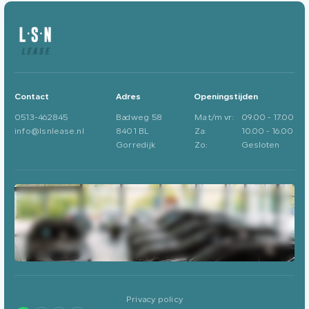
Contact
Adres
Openingstijden
0513-462845
Badweg 58
Ma t/m vr:
09.00 - 17.00
info@lsnlease.nl
8401 BL
Za:
10.00 - 16.00
Gorredijk
Zo:
Gesloten
Privacy policy