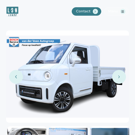
Contact
Menu
.
Home
Aanbod
Waarom LSN Lease?
Over ons
Contact