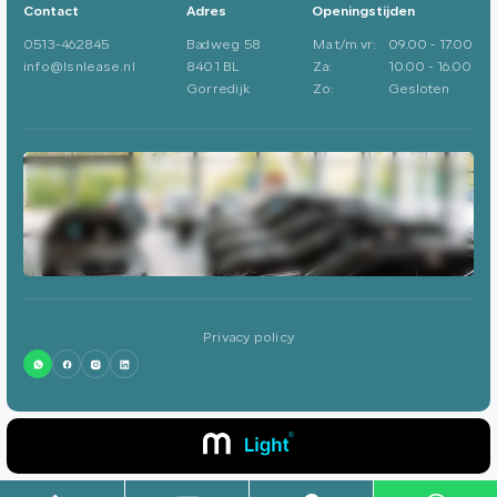
Contact
Adres
Openingstijden
0513-462845
Badweg 58
Ma t/m vr:
09.00 - 17.00
info@lsnlease.nl
8401 BL
Za:
10.00 - 16.00
Gorredijk
Zo:
Gesloten
Privacy policy
0513-462845
info@lsnlease.nl
Badweg 58
8401 BL
Gorredijk