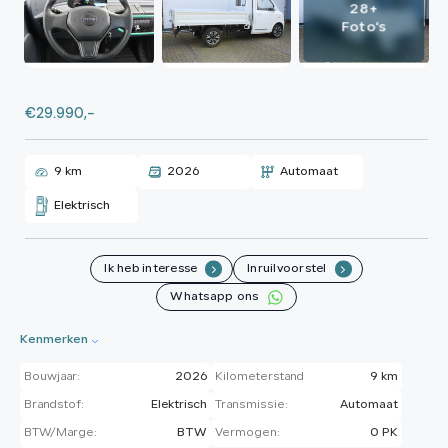
28+
Foto's
€29.990,-
9 km
2026
Automaat
Elektrisch
Ik heb interesse
Inruilvoorstel
.
.
Whatsapp ons
Kenmerken
Bouwjaar:
2026
Kilometerstand
9 km
Brandstof:
Elektrisch
Transmissie:
Automaat
BTW/Marge:
BTW
Vermogen:
0 PK