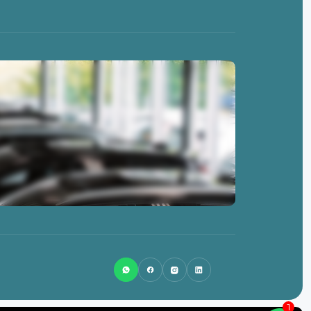
0513-462845
info@lsnlease.nl
Badweg 58
8401 BL
Gorredijk
1