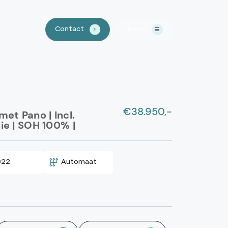
Contact
Menu
.
Home
€38.950,-
Aanbod
et Pano | Incl.
ie | SOH 100% |
Waarom LSN
022
Automaat
Lease?
Over ons