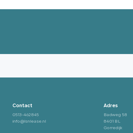
Contact
Adres
0513-462845
Badweg 58
info@lsnlease.nl
8401 BL
Gorredijk