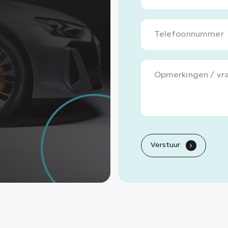
Verstuur
.