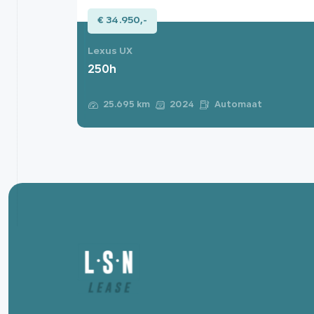
€ 34.950,-
Lexus UX
250h
Automaat
25.695 km
2024