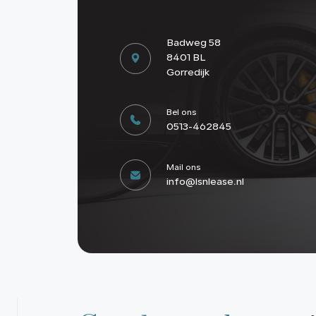
Badweg 58
8401 BL
Gorredijk
Bel ons
0513-462845
Mail ons
info@lsnlease.nl