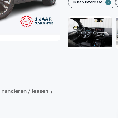
Ik heb interesse
.
inancieren / leasen