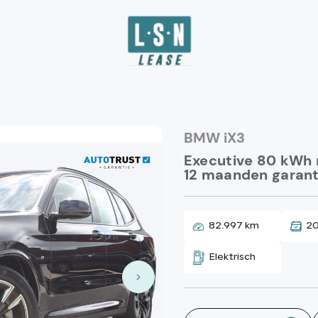
BMW iX3
Executive 80 kWh m
12 maanden garant
82.997 km
2
Elektrisch