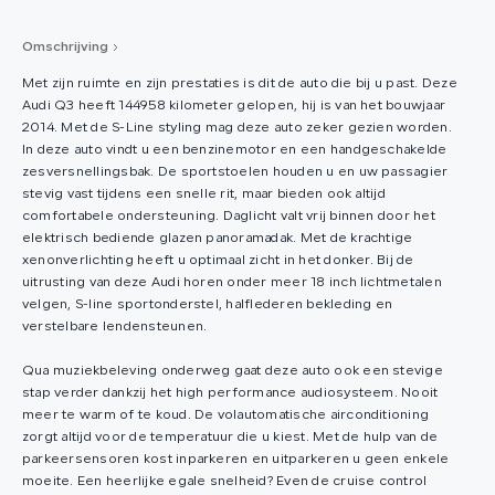
Omschrijving
Met zijn ruimte en zijn prestaties is dit de auto die bij u past. Deze
Audi Q3 heeft 144958 kilometer gelopen, hij is van het bouwjaar
2014. Met de S-Line styling mag deze auto zeker gezien worden.
In deze auto vindt u een benzinemotor en een handgeschakelde
zesversnellingsbak. De sportstoelen houden u en uw passagier
stevig vast tijdens een snelle rit, maar bieden ook altijd
comfortabele ondersteuning. Daglicht valt vrij binnen door het
elektrisch bediende glazen panoramadak. Met de krachtige
xenonverlichting heeft u optimaal zicht in het donker. Bij de
uitrusting van deze Audi horen onder meer 18 inch lichtmetalen
velgen, S-line sportonderstel, halflederen bekleding en
verstelbare lendensteunen.
Qua muziekbeleving onderweg gaat deze auto ook een stevige
stap verder dankzij het high performance audiosysteem. Nooit
meer te warm of te koud. De volautomatische airconditioning
zorgt altijd voor de temperatuur die u kiest. Met de hulp van de
parkeersensoren kost inparkeren en uitparkeren u geen enkele
moeite. Een heerlijke egale snelheid? Even de cruise control