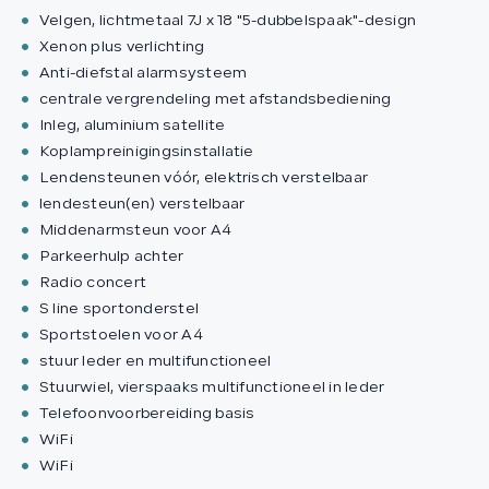
Velgen, lichtmetaal 7J x 18 "5-dubbelspaak"-design
Xenon plus verlichting
Anti-diefstal alarmsysteem
centrale vergrendeling met afstandsbediening
Inleg, aluminium satellite
Koplampreinigingsinstallatie
Lendensteunen vóór, elektrisch verstelbaar
lendesteun(en) verstelbaar
Middenarmsteun voor A4
Parkeerhulp achter
Radio concert
S line sportonderstel
Sportstoelen voor A4
stuur leder en multifunctioneel
Stuurwiel, vierspaaks multifunctioneel in leder
Telefoonvoorbereiding basis
WiFi
WiFi