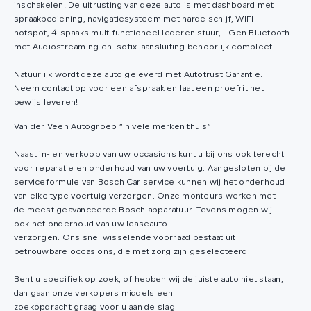
inschakelen! De uitrusting van deze auto is met dashboard met
spraakbediening, navigatiesysteem met harde schijf, WIFI-
hotspot, 4-spaaks multifunctioneel lederen stuur, - Gen Bluetooth
met Audiostreaming en isofix-aansluiting behoorlijk compleet.
Natuurlijk wordt deze auto geleverd met Autotrust Garantie.
Neem contact op voor een afspraak en laat een proefrit het
bewijs leveren!
Van der Veen Autogroep “in vele merken thuis”
Naast in- en verkoop van uw occasions kunt u bij ons ook terecht
voor reparatie en onderhoud van uw voertuig. Aangesloten bij de
serviceformule van Bosch Car service kunnen wij het onderhoud
van elke type voertuig verzorgen. Onze monteurs werken met
de meest geavanceerde Bosch apparatuur. Tevens mogen wij
ook het onderhoud van uw leaseauto
verzorgen. Ons snel wisselende voorraad bestaat uit
betrouwbare occasions, die met zorg zijn geselecteerd.
Bent u specifiek op zoek, of hebben wij de juiste auto niet staan,
dan gaan onze verkopers middels een
zoekopdracht graag voor u aan de slag.