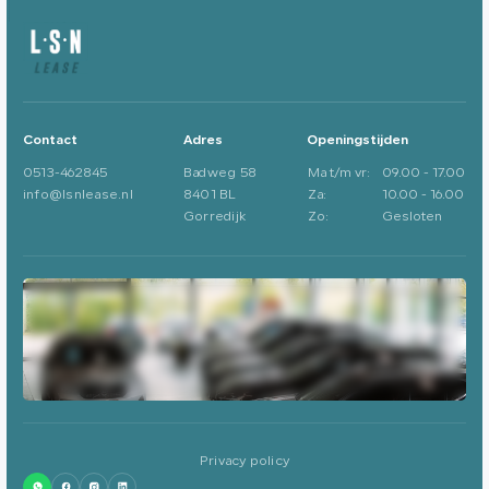
Contact
Adres
Openingstijden
0513-462845
Badweg 58
Ma t/m vr:
09.00 - 17.00
info@lsnlease.nl
8401 BL
Za:
10.00 - 16.00
Gorredijk
Zo:
Gesloten
Privacy policy