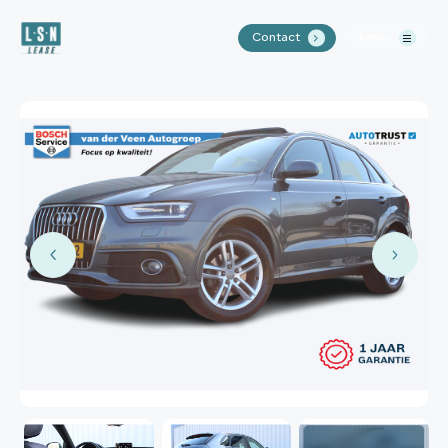
Contact
Menu
.
Home
Aanbod
Waarom LSN Lease?
Over ons
Contact