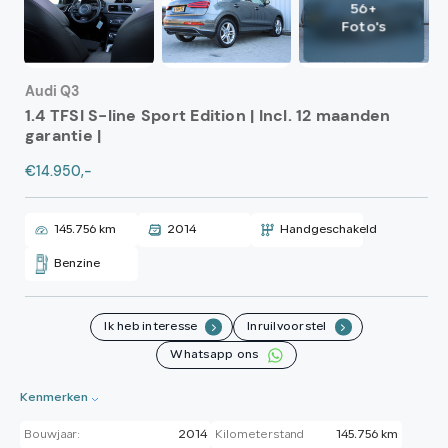
56+
Foto's
Audi Q3
1.4 TFSI S-line Sport Edition | Incl. 12 maanden
garantie |
€14.950,-
145.756 km
2014
Handgeschakeld
Benzine
Ik heb interesse
Inruilvoorstel
.
.
Whatsapp ons
Kenmerken
Bouwjaar:
2014
Kilometerstand
145.756 km