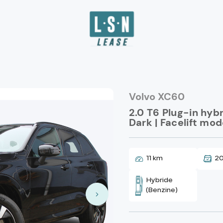
Volvo XC60
2.0 T6 Plug-in hyb
Dark | Facelift mod
11 km
2
Hybride
(Benzine)