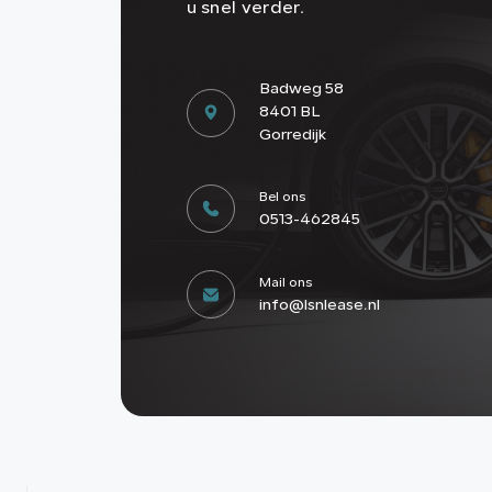
u snel verder.
Badweg 58
8401 BL
Gorredijk
Bel ons
0513-462845
Mail ons
info@lsnlease.nl