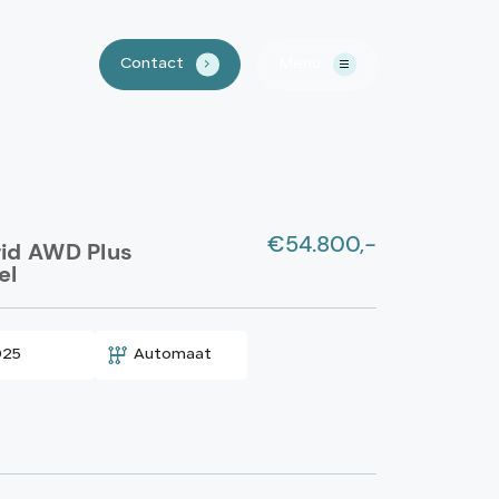
Contact
Menu
.
Home
€54.800,-
Aanbod
rid AWD Plus
el
Waarom LSN
025
Automaat
Lease?
Over ons