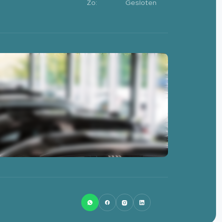
Zo:
Gesloten
0513-462845
info@lsnlease.nl
Badweg 58
8401 BL