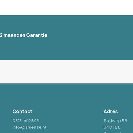
 12 maanden Garantie
Contact
Adres
0513-462845
Badweg 58
info@lsnlease.nl
8401 BL