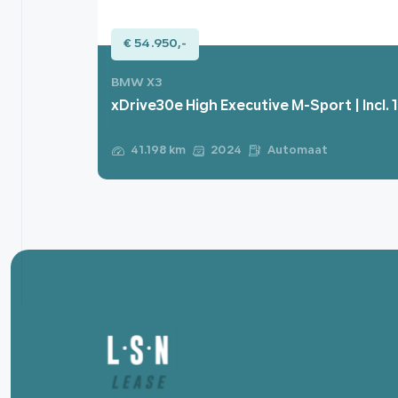
€ 54.950,-
BMW X3
xDrive30e High Executive M-Sport | Incl.
Automaat
41.198 km
2024