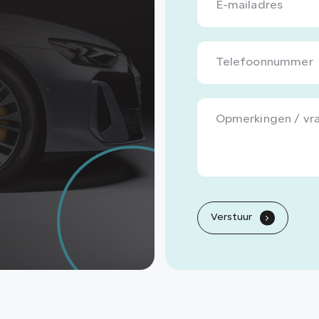
Verstuur
.