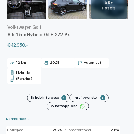
68+
Foto's
Volkswagen Golf
8.5 1.5 eHybrid GTE 272 Pk
€42.950,-
12 km
2025
Automaat
Hybride
(Benzine)
Ik heb interesse
Inruilvoorstel
.
.
Whatsapp ons
Kenmerken
Bouwjaar:
2025
Kilometerstand
12 km