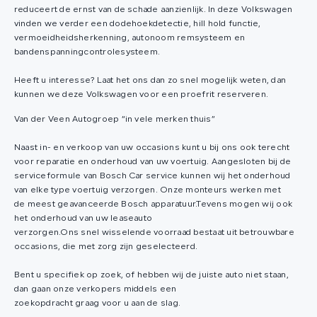
reduceert de ernst van de schade aanzienlijk. In deze Volkswagen
vinden we verder een dodehoekdetectie, hill hold functie,
vermoeidheidsherkenning, autonoom remsysteem en
bandenspanningcontrolesysteem.
Heeft u interesse? Laat het ons dan zo snel mogelijk weten, dan
kunnen we deze Volkswagen voor een proefrit reserveren.
Van der Veen Autogroep “in vele merken thuis”
Naast in- en verkoop van uw occasions kunt u bij ons ook terecht
voor reparatie en onderhoud van uw voertuig. Aangesloten bij de
serviceformule van Bosch Car service kunnen wij het onderhoud
van elke type voertuig verzorgen. Onze monteurs werken met
de meest geavanceerde Bosch apparatuur.Tevens mogen wij ook
het onderhoud van uw leaseauto
verzorgen.Ons snel wisselende voorraad bestaat uit betrouwbare
occasions, die met zorg zijn geselecteerd.
Bent u specifiek op zoek, of hebben wij de juiste auto niet staan,
dan gaan onze verkopers middels een
zoekopdracht graag voor u aan de slag.