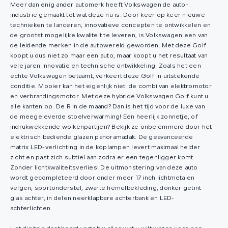
Meer dan enig ander automerk heeft Volkswagen de auto-
industrie gemaakt tot wat deze nu is. Door keer op keer nieuwe
technieken te lanceren, innovatieve concepten te ontwikkelen en
de grootst mogelijke kwaliteit te leveren, is Volkswagen een van
de leidende merken in de autowereld geworden. Met deze Golf
koopt u dus niet zo maar een auto, maar koopt u het resultaat van
vele jaren innovatie en technische ontwikkeling. Zoals het een
echte Volkswagen betaamt, verkeert deze Golf in uitstekende
conditie. Mooier kan het eigenlijk niet: de combi van elektromotor
en verbrandingsmotor. Met deze hybride Volkswagen Golf kunt u
alle kanten op. De R in de maand? Dan is het tijd voor de luxe van
de meegeleverde stoelverwarming! Een heerlijk zonnetje, of
indrukwekkende wolkenpartijen? Bekijk ze onbelemmerd door het
elektrisch bediende glazen panoramadak. De geavanceerde
matrix LED-verlichting in de koplampen levert maximaal helder
zicht en past zich subtiel aan zodra er een tegenligger komt.
Zonder lichtkwaliteitsverlies! De uitmonstering van deze auto
wordt gecompleteerd door onder meer 17 inch lichtmetalen
velgen, sportonderstel, zwarte hemelbekleding, donker getint
glas achter, in delen neerklapbare achterbank en LED-
achterlichten.