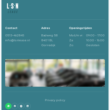
Contact
Adres
Openingstijden
0513-462845
Badweg 58
Ma t/m vr:
09.00 - 17.00
info@lsnlease.nl
8401 BL
Za:
10.00 - 16.00
Gorredijk
Zo:
Gesloten
Privacy policy
0513-462845