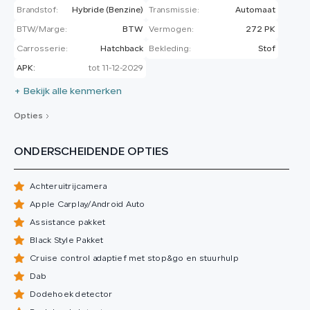
Brandstof:
Hybride (Benzine)
Transmissie:
Automaat
BTW/Marge:
BTW
Vermogen:
272 PK
Carrosserie:
Hatchback
Bekleding:
Stof
APK:
tot 11-12-2029
+ Bekijk alle kenmerken
Opties
ONDERSCHEIDENDE OPTIES
Achteruitrijcamera
Apple Carplay/Android Auto
Assistance pakket
Black Style Pakket
Cruise control adaptief met stop&go en stuurhulp
Dab
Dodehoek detector