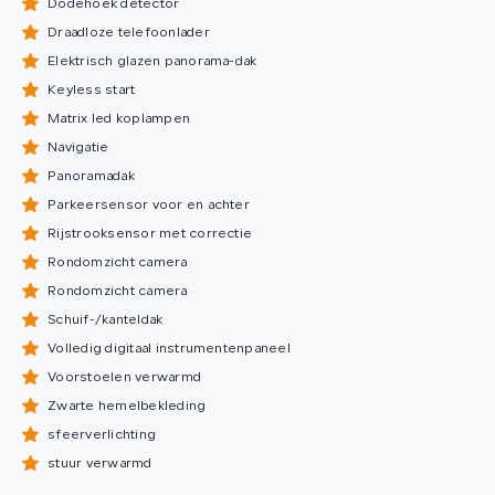
Dodehoek detector
Draadloze telefoonlader
Elektrisch glazen panorama-dak
Keyless start
Matrix led koplampen
Navigatie
Panoramadak
Parkeersensor voor en achter
Rijstrooksensor met correctie
Rondomzicht camera
Rondomzicht camera
Schuif-/kanteldak
Volledig digitaal instrumentenpaneel
Voorstoelen verwarmd
Zwarte hemelbekleding
sfeerverlichting
stuur verwarmd