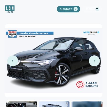
Contact
Menu
.
Home
Aanbod
Waarom LSN Lease?
Over ons
Contact