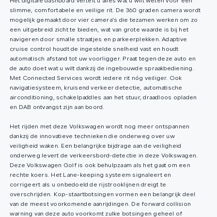
Het digitale dashboard vertelt u alles wat u wilt weten voor een
slimme, comfortabele en veilige rit. De 360 graden camera wordt
mogelijk gemaakt door vier camera's die tezamen werken om zo
een uitgebreid zicht te bieden, wat van grote waarde is bij het
navigeren door smalle straatjes en parkeerplekken. Adaptive
cruise control houdt de ingestelde snelheid vast en houdt
automatisch afstand tot uw voorligger. Praat tegen deze auto en
de auto doet wat u wilt dankzij de ingebouwde spraakbediening.
Met Connected Services wordt iedere rit nóg veiliger. Ook
navigatiesysteem, kruisend verkeer detectie, automatische
airconditioning, schakelpaddles aan het stuur, draadloos opladen
en DAB ontvangst zijn aan boord.
Het rijden met deze Volkswagen wordt nog meer ontspannen
dankzij de innovatieve technieken die onderweg over uw
veiligheid waken. Een belangrijke bijdrage aan de veiligheid
onderweg levert de verkeersbord-detectie in deze Volkswagen.
Deze Volkswagen Golf is ook behulpzaam als het gaat om een
rechte koers. Het Lane-keeping systeem signaleert en
corrigeert als u onbedoeld de rijstrooklijnen dreigt te
overschrijden. Kop-staartbotsingen vormen een belangrijk deel
van de meest voorkomende aanrijdingen. De forward collision
warning van deze auto voorkomt zulke botsingen geheel of